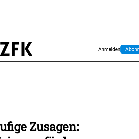
Anmelden
Abo
n
ufige Zusagen: