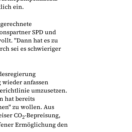
ich ein.
hgerechnete
ionspartner SPD und
ollt. "Dann hat es zu
rch sei es schwieriger
ndesregierung
 wieder anfassen
erichtlinie umzusetzen.
 hat bereits
en" zu wollen. Aus
eiser CO
-Bepreisung,
2
ffener Ermöglichung den