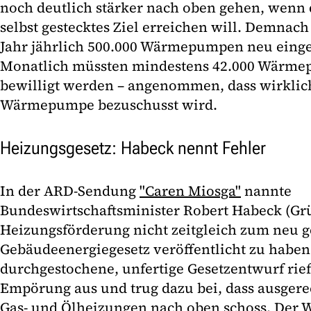
noch deutlich stärker nach oben gehen, wenn 
selbst gestecktes Ziel erreichen will. Demnac
Jahr jährlich 500.000 Wärmepumpen neu einge
Monatlich müssten mindestens 42.000 Wärm
bewilligt werden – angenommen, dass wirklic
Wärmepumpe bezuschusst wird.
Heizungsgesetz: Habeck nennt Fehler
In der ARD-Sendung
"Caren Miosga"
nannte
Bundeswirtschaftsminister Robert Habeck (Grün
Heizungsförderung nicht zeitgleich zum neu g
Gebäudeenergiegesetz veröffentlicht zu haben.
durchgestochene, unfertige Gesetzentwurf rief
Empörung aus und trug dazu bei, dass ausgere
Gas- und Ölheizungen nach oben schoss. De