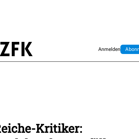
Anmelden
Abo
n
eiche-Kritiker: