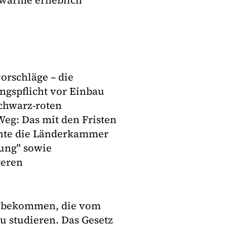
nwärme erheblich
orschläge – die
gspflicht vor Einbau
chwarz-roten
Weg: Das mit den Fristen
nnte die Länderkammer
rung" sowie
teren
it bekommen, die vom
u studieren. Das Gesetz