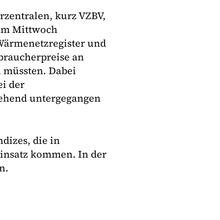
zentralen, kurz VZBV,
 am Mittwoch
Wärmenetzregister und
rbraucherpreise an
n müssten. Dabei
ei der
gehend untergegangen
dizes, die in
insatz kommen. In der
n.