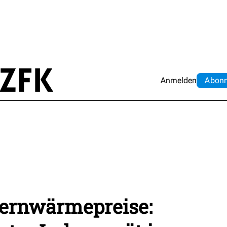
Anmelden
Abo
n
ernwärmepreise: