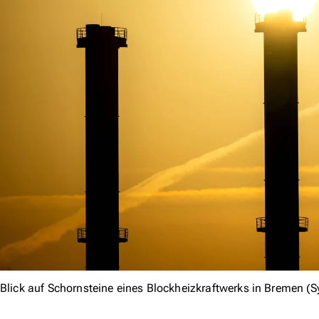
Blick auf Schornsteine eines Blockheizkraftwerks in Bremen (S