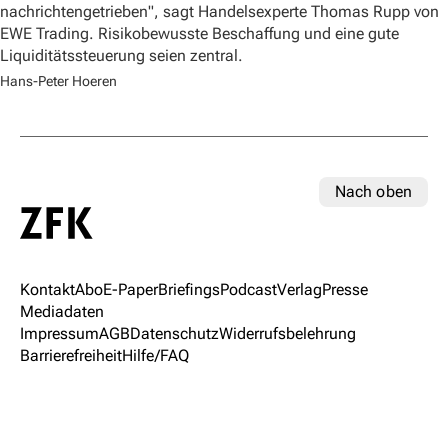
nachrichtengetrieben", sagt Handelsexperte Thomas Rupp von
EWE Trading. Risikobewusste Beschaffung und eine gute
Liquiditätssteuerung seien zentral.
Hans-Peter Hoeren
Nach oben
Kontakt
Abo
E-Paper
Briefings
Podcast
Verlag
Presse
Mediadaten
Impressum
AGB
Datenschutz
Widerrufsbelehrung
Barrierefreiheit
Hilfe/FAQ