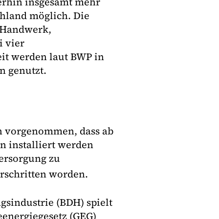
terhin insgesamt mehr
schland möglich. Die
, Handwerk,
 vier
it werden laut BWP in
 genutzt.
ch vorgenommen, dass ab
 installiert werden
ersorgung zu
erschritten worden.
sindustrie (BDH) spielt
eenergiegesetz (GEG)