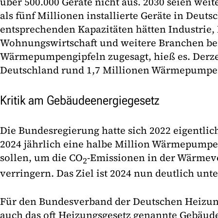
über 500.000 Geräte nicht aus. 2030 seien wei
als fünf Millionen installierte Geräte in Deut
entsprechenden Kapazitäten hätten Industrie
Wohnungswirtschaft und weitere Branchen bei
Wärmepumpengipfeln zugesagt, hieß es. Derze
Deutschland rund 1,7 Millionen Wärmepumpen
Kritik am Gebäudeenergiegesetz
Die Bundesregierung hatte sich 2022 eigentli
2024 jährlich eine halbe Million Wärmepumpen
sollen, um die CO
-Emissionen in der Wärmev
2
verringern. Das Ziel ist 2024 nun deutlich unt
Für den Bundesverband der Deutschen Heizung
auch das oft Heizungsgesetz genannte Gebäud