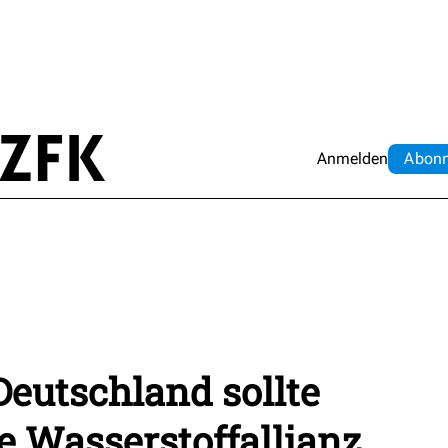
Anmelden
Abo
n
eutschland sollte
e Wasserstoffallianz