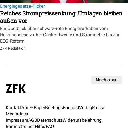
Energiegesetze-Ticker
Reiches Strompreissenkung: Umlagen bleiben
außen vor
Ein Überblick über schwarz-rote Energievorhaben vom
Heizungsgesetz über Gaskraftwerke und Stromnetze bis zur
EEG-Reform
ZFK Redaktion
Nach oben
Kontakt
Abo
E-Paper
Briefings
Podcast
Verlag
Presse
Mediadaten
Impressum
AGB
Datenschutz
Widerrufsbelehrung
Barrierefreiheit
Hilfe/FAQ