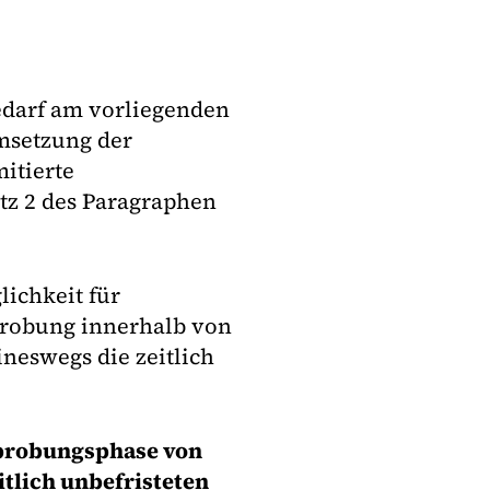
edarf am vorliegenden
msetzung der
mitierte
tz 2 des Paragraphen
lichkeit für
probung innerhalb von
ineswegs die zeitlich
Erprobungsphase von
tlich unbefristeten