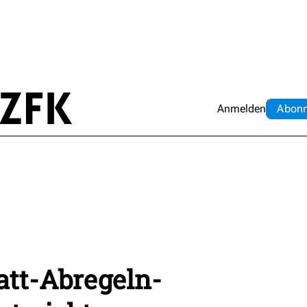
Anmelden
Abo
n
att-Abregeln-