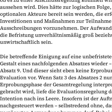
ob es zu einer Anschlussregelung kommen wir
aussehen wird. Dies hätte zur logischen Folge, 
optionalen Akteure bereit sein werden, die er
Investitionen und Maßnahmen zur Teilnahme
Ausschreibungen vorzunehmen. Der Aufwand k
die Befristung unverhältnismäßig groß bezie
unwirtschaftlich sein.
Die betreffende Einigung auf eine unbefristete
Gestalt eines nachfolgenden Absatzes wieder – 
Absatz 9. Und dieser sieht eben keine Erprob
Evaluation vor. Wenn Satz 3 des Absatzes 2 nun
Erprobungsphase der Gesamtregelung interpre
gebracht wird, liefe die Evaluationsregelung d
Intention nach ins Leere. Insofern ist der Auft
nachgesteuert werden – selbstredend ohne, da