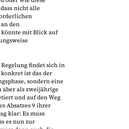
d oder wie diese
dass nicht alle
forderlichen
 an den
önnte mit Blick auf
hungsweise
 Regelung findet sich in
konkret ist das der
ungsphase, sondern eine
 aber als zweijährige
tiert und auf den Weg
es Absatzes 9 ihrer
rag klar: Es muss
ss es nun zur