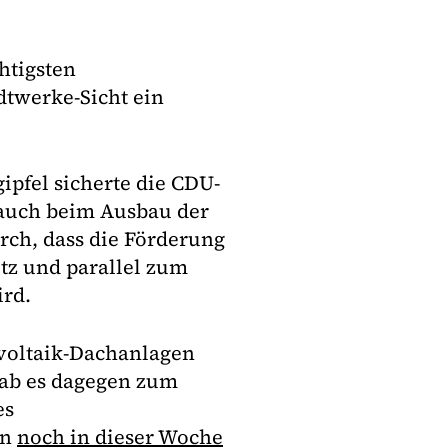
htigsten
dtwerke-Sicht ein
ipfel sicherte die CDU-
 auch beim Ausbau der
ch, dass die Förderung
tz und parallel zum
ird.
ovoltaik-Dachanlagen
gab es dagegen zum
es
en
noch in dieser Woche