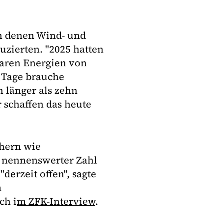
in denen Wind- und
uzierten. "2025 hatten
baren Energien von
n Tage brauche
 länger als zehn
 schaffen das heute
chern wie
n nennenswerter Zahl
derzeit offen", sagte
m
ch i
m ZFK-Interview
.