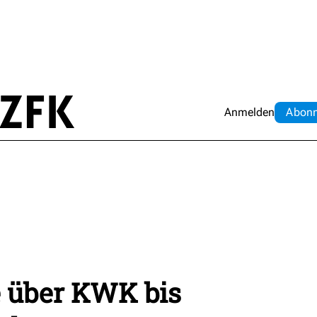
Anmelden
Abo
n
 über KWK bis