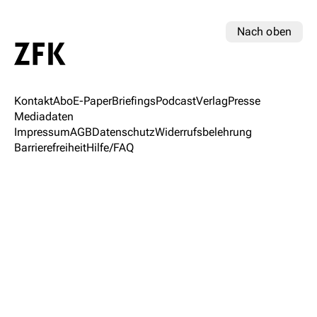
Nach oben
Kontakt
Abo
E-Paper
Briefings
Podcast
Verlag
Presse
Mediadaten
Impressum
AGB
Datenschutz
Widerrufsbelehrung
Barrierefreiheit
Hilfe/FAQ