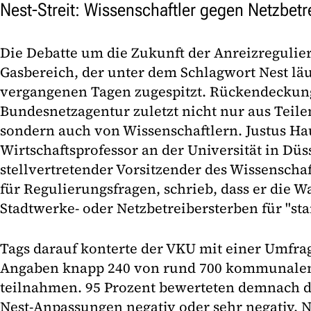
Nest-Streit: Wissenschaftler gegen Netzbetr
Die Debatte um die Zukunft der Anreizregulie
Gasbereich, der unter dem Schlagwort Nest läuf
vergangenen Tagen zugespitzt. Rückendeckung
Bundesnetzagentur zuletzt nicht nur aus Teil
sondern auch von Wissenschaftlern. Justus Ha
Wirtschaftsprofessor an der Universität in Düs
stellvertretender Vorsitzender des Wis­sen­schaf
für Regulierungsfragen, schrieb, dass er die
Stadtwerke- oder Netzbetreibersterben für "sta
Tags darauf konterte der VKU mit einer Umfra
Angaben knapp 240 von rund 700 kommunalen
teilnahmen. 95 Prozent bewerteten demnach d
Nest-Anpassungen negativ oder sehr negativ. N