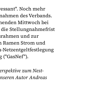
ressant". Noch mehr
ngnahmen des Verbands.
mmenden Mittwoch bei
 die Stellungnahmefrist
gsrahmen und zur
on Ramen Strom und
m-Netzentgeltfestlegung
g ("GasNef").
erspektive zum Nest-
unseren Autor Andreas