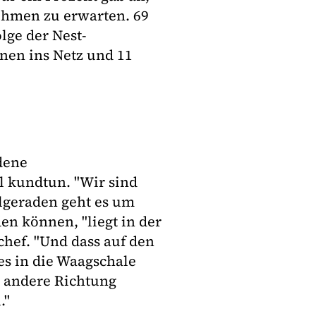
ehmen zu erwarten. 69
lge der Nest-
nen ins Netz und 11
edene
l kundtun. "Wir sind
ielgeraden geht es um
den können, "liegt in der
hef. "Und dass auf den
es in die Waagschale
r andere Richtung
."