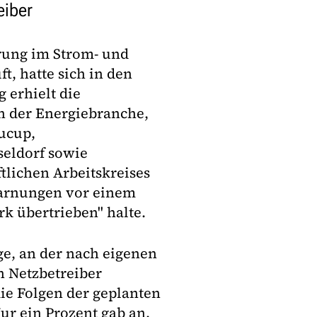
eiber
rung im Strom- und
t, hatte sich in den
 erhielt die
en der Energiebranche,
ucup,
seldorf sowie
t­li­chen Arbeitskreises
 Warnungen vor einem
rk übertrieben" halte.
ge, an der nach eigenen
 Netzbetreiber
ie Folgen der geplanten
ur ein Prozent gab an,