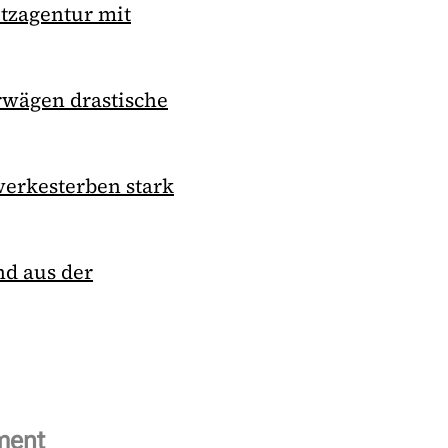
etzagentur mit
rwägen drastische
werkesterben stark
d aus der
ment