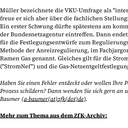
Müller bezeichnete die VKU-Umfrage als "inte
freue er sich aber über die fachlichen Stellu
Ein erster Schwung dürfte spätestens am ko
der Bundesnetzagentur eintreffen. Dann endet
für die Festlegungsentwürfe zum Regulierun
Methode der Anreizregulierung, im Fachjarg
Ramen Gas genannt. Gleiches gilt für die Stro
("StromNef") und die Gas-Netzentgeltfestlegun
Haben Sie einen Fehler entdeckt oder wollen Ihre P
Prozess schildern? Dann wenden Sie sich gern an 
Baumer (
a-baumer(at)zfk(dot)de)
.
Mehr zum Thema aus dem ZfK-Archiv: