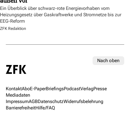
außen vor
Ein Überblick über schwarz-rote Energievorhaben vom
Heizungsgesetz über Gaskraftwerke und Stromnetze bis zur
EEG-Reform
ZFK Redaktion
Nach oben
Kontakt
Abo
E-Paper
Briefings
Podcast
Verlag
Presse
Mediadaten
Impressum
AGB
Datenschutz
Widerrufsbelehrung
Barrierefreiheit
Hilfe/FAQ