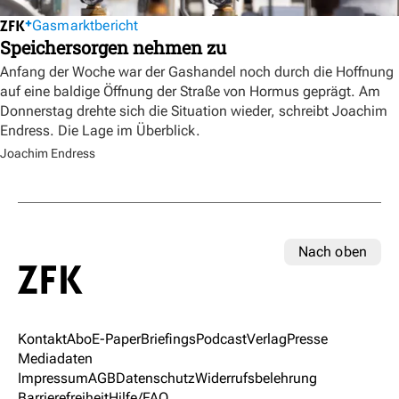
Gasmarktbericht
Speichersorgen nehmen zu
Anfang der Woche war der Gashandel noch durch die Hoffnung
auf eine baldige Öffnung der Straße von Hormus geprägt. Am
Donnerstag drehte sich die Situation wieder, schreibt Joachim
Endress. Die Lage im Überblick.
Joachim Endress
Nach oben
Kontakt
Abo
E-Paper
Briefings
Podcast
Verlag
Presse
Mediadaten
Impressum
AGB
Datenschutz
Widerrufsbelehrung
Barrierefreiheit
Hilfe/FAQ