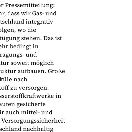
r Pressemitteilung:
r, dass wir Gas- und
schland integrativ
olgen, wo die
ügung stehen. Das ist
ehr bedingt in
ragungs- und
ktur soweit möglich
truktur aufbauen. Große
eküle nach
off zu versorgen.
sserstoffkraftwerke in
auten gesicherte
ir auch mittel- und
e Versorgungssicherheit
schland nachhaltig