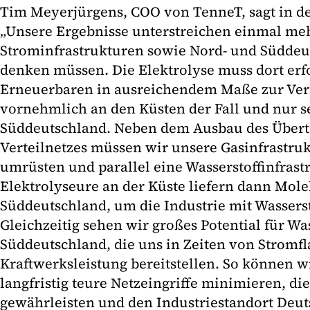
Tim Meyerjürgens, COO von TenneT, sagt in de
„Unsere Ergebnisse unterstreichen einmal meh
Strominfrastrukturen sowie Nord- und Süddeut
denken müssen. Die Elektrolyse muss dort erf
Erneuerbaren in ausreichendem Maße zur Verf
vornehmlich an den Küsten der Fall und nur s
Süddeutschland. Neben dem Ausbau des Übert
Verteilnetzes müssen wir unsere Gasinfrastru
umrüsten und parallel eine Wasserstoffinfras
Elektrolyseure an der Küste liefern dann Mol
Süddeutschland, um die Industrie mit Wasserst
Gleichzeitig sehen wir großes Potential für Wa
Süddeutschland, die uns in Zeiten von Stromfl
Kraftwerksleistung bereitstellen. So können w
langfristig teure Netzeingriffe minimieren, di
gewährleisten und den Industriestandort Deut