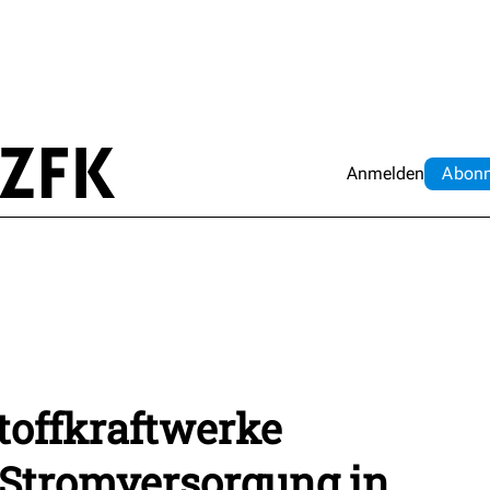
Anmelden
Abo
n
toffkraftwerke
 Stromversorgung in