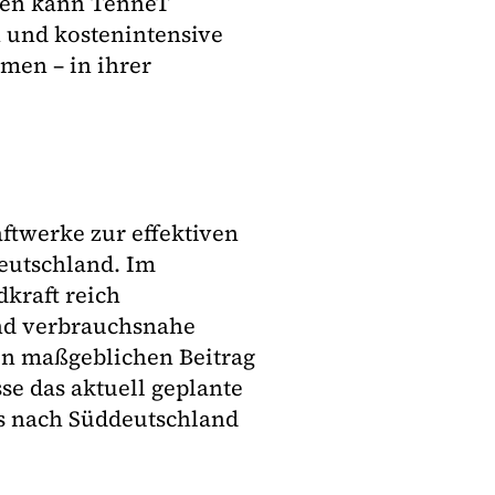
nen kann TenneT
 und kostenintensive
men – in ihrer
aftwerke zur effektiven
deutschland. Im
dkraft reich
und verbrauchsnahe
en maßgeblichen Beitrag
e das aktuell geplante
bis nach Süddeutschland