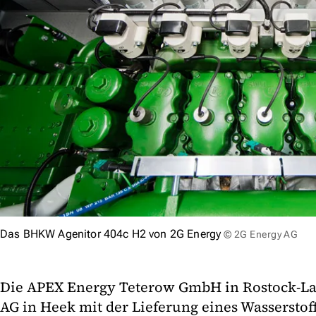
Das BHKW Agenitor 404c H2 von 2G Energy
© 2G Energy AG
Die APEX Energy Teterow GmbH in Rostock-La
AG in Heek mit der Lieferung eines Wasserstof