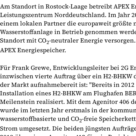
Am Standort in Rostock-Laage betreibt APEX E
Leistungszentrum Norddeutschland. Im Jahr 2
einem lokalen Partner die europaweit größte 
Wasserstoffanlage in Betrieb genommen werd
Standort mit CO
-neutraler Energie versorgen
2
APEX Energiespeicher.
Für Frank Grewe, Entwicklungsleiter bei 2G En
inzwischen vierte Auftrag über ein H2-BHKW d
der Markt aufnahmebereit ist: "Bereits in 2012
Installation eines H2-BHKW am Flughafen BER 
Meilenstein realisiert. Mit dem Agenitor 406 
wurde im letzten Jahr erstmals in der kommun
wasserstoffbasierte und CO
-freie Speicherket
2
Strom umgesetzt. Die beiden jüngsten Aufträg