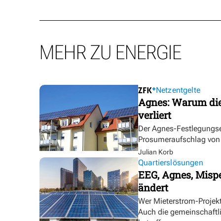
MEHR ZU ENERGIE
Netzentgelte
Agnes: Warum die
verliert
Der Agnes-Festlegungse
Prosumeraufschlag von bi
Julian Korb
Quartierslösungen
EEG, Agnes, Mispe
ändert
Wer Mieterstrom-Proje
Auch die gemeinschaftl