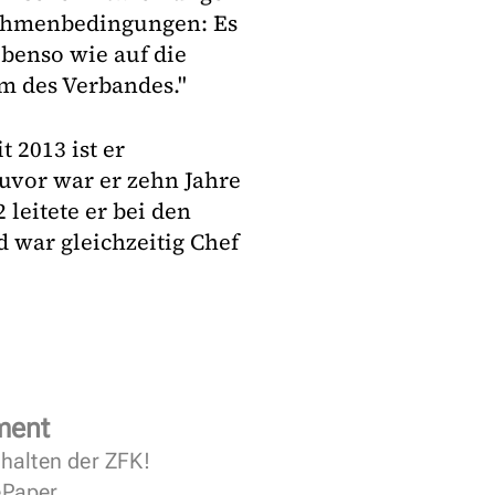
Rahmenbedingungen: Es
ebenso wie auf die
m des Verbandes."
 2013 ist er
uvor war er zehn Jahre
 leitete er bei den
 war gleichzeitig Chef
ment
halten der ZFK!
 ePaper