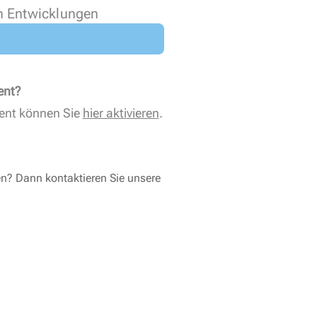
n Entwicklungen
ent?
ent können Sie
hier aktivieren
.
en? Dann kontaktieren Sie unsere