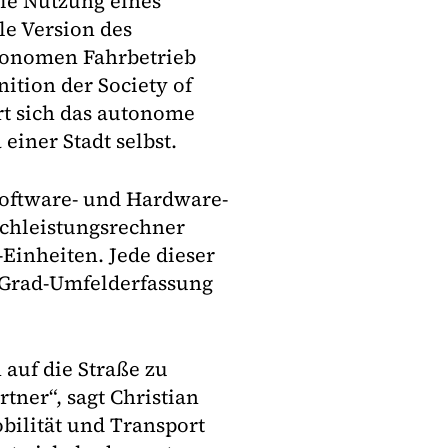
die Nutzung eines
le Version des
utonomen Fahrbetrieb
nition der Society of
rt sich das autonome
einer Stadt selbst.
Software- und Hardware-
chleistungsrechner
Einheiten. Jede dieser
0-Grad-Umfelderfassung
auf die Straße zu
tner“, sagt Christian
bilität und Transport