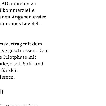
z AD anbieten zu
nd kommerzielle
genen Angaben erster
utonomes Level-4-
nsvertrag mit dem
eye geschlossen. Dem
e Pilotphase mit
leye soll Soft- und
 für den
iefern.
lt