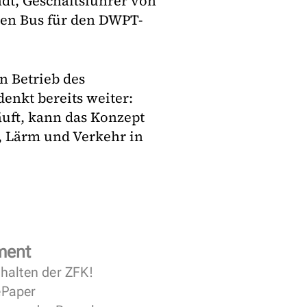
dt, Geschäftsführer von
en Bus für den DWPT-
 Betrieb des
enkt bereits weiter:
äuft, kann das Konzept
, Lärm und Verkehr in
ment
halten der ZFK!
 ePaper