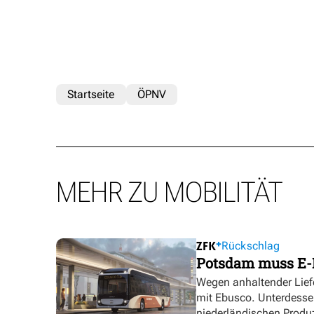
Startseite
ÖPNV
MEHR ZU MOBILITÄT
Rückschlag
Potsdam muss E-
Wegen anhaltender Lief
mit Ebusco. Unterdesse
niederländischen Produ