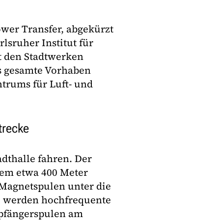
wer Transfer, abgekürzt
sruher Institut für
t den Stadtwerken
s gesamte Vorhaben
ntrums für Luft- und
trecke
dthalle fahren. Der
nem etwa 400 Meter
 Magnetspulen unter die
t, werden hochfrequente
mpfängerspulen am