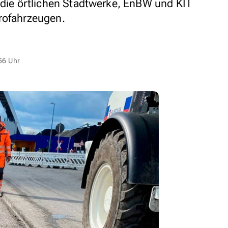
e die örtlichen Stadtwerke, EnBW und KIT
rofahrzeugen.
56 Uhr