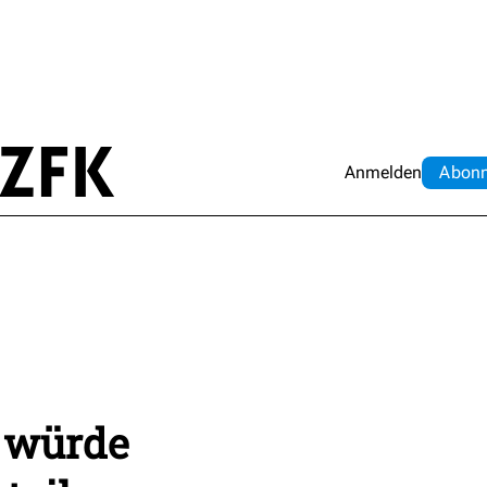
Anmelden
Abo
n
 würde