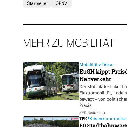
Startseite
ÖPNV
MEHR ZU MOBILITÄT
Mobilitäts-Ticker
EuGH kippt Preisd
Nahverkehr
Der Mobilitäts-Ticker b
Elektromobilität, Ladei
bewegt – von politische
Praxis.
ZFK Redaktion
Krisenkommunika
60 Stadtbahnwagen