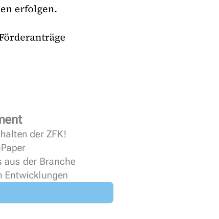
men erfolgen.
 Förderanträge
ment
halten der ZFK!
 ePaper
s aus der Branche
n Entwicklungen