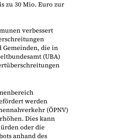
is zu 30 Mio. Euro zur
ommunen verbessert
erschreitungen
nd Gemeinden, die in
weltbundesamt (UBA)
rtüberschreitungen
emenbereich
efördert werden
sonennahverkehr (ÖPNV)
erhöhen. Dies kann
ürden oder die
bots anhand des