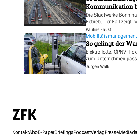
Kommunikation bl
Die Stadtwerke Bonn na
Betrieb. Der Fall zeigt, 
Pauline Faust
Mobilitätsmanagemen
So gelingt der Wa
Elektroflotte, ÖPNV-Tic
zum Unternehmen pass
Jürgen Walk
Kontakt
Abo
E-Paper
Briefings
Podcast
Verlag
Presse
Mediada