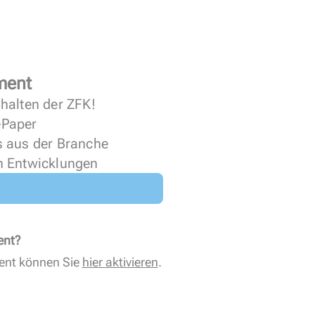
ment
halten der ZFK!
 ePaper
s aus der Branche
n Entwicklungen
ent?
ent können Sie
hier aktivieren
.