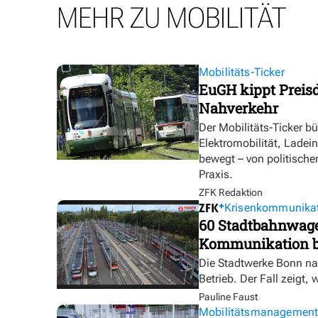
MEHR ZU MOBILITÄT
Mobilitäts-Ticker
EuGH kippt Preisd
Nahverkehr
Der Mobilitäts-Ticker b
Elektromobilität, Ladei
bewegt – von politische
Praxis.
ZFK Redaktion
Krisenkommunika
60 Stadtbahnwagen
Kommunikation bl
Die Stadtwerke Bonn na
Betrieb. Der Fall zeigt, 
Pauline Faust
Mobilitätsmanagemen