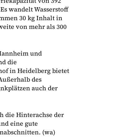
riekapazität von 392
 Es wandelt Wasserstoff
mmen 30 kg Inhalt in
weite von mehr als 300
 Mannheim und
nd die
hof in Heidelberg bietet
 Außerhalb des
ankplätzen auch der
h die Hinterachse der
und eine gute
nabschnitten. (wa)