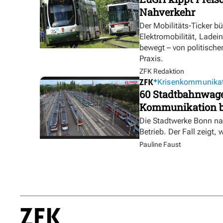
Nahverkehr
Der Mobilitäts-Ticker b
Elektromobilität, Ladei
bewegt – von politische
Praxis.
ZFK Redaktion
Krisenkommunika
60 Stadtbahnwagen
Kommunikation bl
Die Stadtwerke Bonn na
Betrieb. Der Fall zeigt, 
Pauline Faust