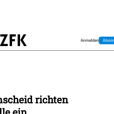
Anmelden
Abo
n
scheid richten
le ein