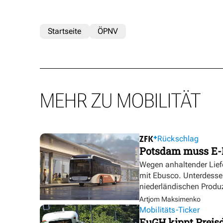
Startseite
ÖPNV
MEHR ZU MOBILITÄT
Rückschlag
Potsdam muss E-
Wegen anhaltender Lief
mit Ebusco. Unterdesse
niederländischen Produ
Artjom Maksimenko
Mobilitäts-Ticker
EuGH kippt Preisd