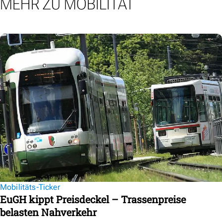
MEHR ZU MOBILITÄT
Mobilitäts-Ticker
EuGH kippt Preisdeckel – Trassenpreise
belasten Nahverkehr