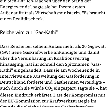
ein Sich-Ehrlich-Machen über den Stand der
Energiewende",
sagte sie
bei ihrem ersten
Außenauftritt als Wirtschaftsministerin. "Es braucht
einen Realitätscheck."
Reiche wird zur "Gas-Kathi"
Dass Reiche bei selbem Anlass mehr als 20 Gigawatt
(GW) neue Gaskraftwerke ankündigte und damit
über die Vereinbarung im Koalitionsvertrag
hinausging, hat ihr schnell den Spitznamen "Gas-
Kathi" eingehandelt. Dass sie am Wochenende in
Interviews eine Ausweitung der Gasförderung in
Deutschland forderte und Gasthermen verteidigte –
auch durch sie würde CO
eingespa
rt,
sagte sie
–, h
at
2
diesen Eindruck erhärtet. Dass der Kompromiss mit
der EU-Kommission zur Kraftwerksstrategie im
Grunde die
gleiche Menge an Gaskraftwerken