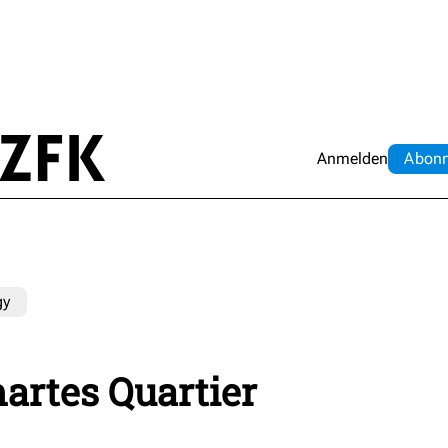
Anmelden
Abo
n
gy
martes Quartier