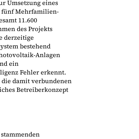
zur Umsetzung eines
 fünf Mehrfamilien-
esamt 11.600
men des Projekts
 derzeitige
system bestehend
hotovoltaik-Anlagen
nd ein
ligenz Fehler erkennt.
d die damit verbundenen
liches Betreiberkonzept
en stammenden