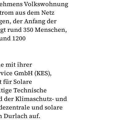
nehmens Volkswohnung
Strom aus dem Netz
gen, der Anfang der
rgt rund 350 Menschen,
 und 1200
e mit ihrer
rvice GmbH (KES),
 für Solare
ltige Technische
d der Klimaschutz- und
ezentrale und solare
n Durlach auf.