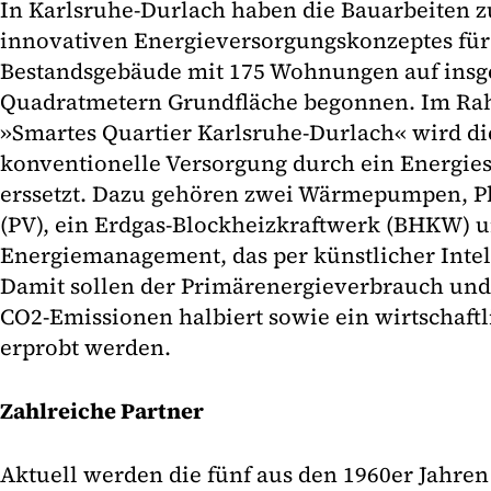
In Karlsruhe-Durlach haben die Bauarbeiten 
innovativen Energieversorgungskonzeptes für
Bestandsgebäude mit 175 Wohnungen auf insg
Quadratmetern Grundfläche begonnen. Im Rah
»Smartes Quartier Karlsruhe-Durlach« wird die
konventionelle Versorgung durch ein Energie
erssetzt. Dazu gehören zwei Wärmepumpen, P
(PV), ein Erdgas-Blockheizkraftwerk (BHKW) u
Energiemanagement, das per künstlicher Intel
Damit sollen der Primärenergieverbrauch un
CO2-Emissionen halbiert sowie ein wirtschaft
erprobt werden.
Zahlreiche Partner
Aktuell werden die fünf aus den 1960er Jahr