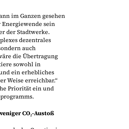
dann im Ganzen gesehen
er Energiewende sein
er der Stadtwerke.
mplexes dezentrales
 sondern auch
wäre die Übertragung
tiere sowohl in
und ein erhebliches
er Weise erreichbar.“
e Priorität ein und
gsprogramms.
weniger CO₂
-
Austoß