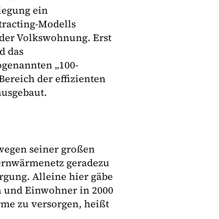
legung ein
tracting-Modells
r der Volkswohnung. Erst
d das
genannten „100-
reich der effizienten
ausgebaut.
 wegen seiner großen
Fernwärmenetz geradezu
rgung. Alleine hier gäbe
n und Einwohner in 2000
e zu versorgen, heißt