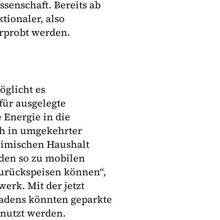
senschaft. Bereits ab
tionaler, also
erprobt werden.
öglicht es
für ausgelegte
 Energie in die
ch in umgekehrter
eimischen Haushalt
den so zu mobilen
zurückspeisen können“,
werk. Mit der jetzt
Ladens könnten geparkte
enutzt werden.