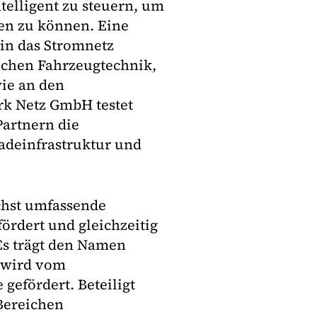
telligent zu steuern, um
en zu können. Eine
 in das Stromnetz
eichen Fahrzeugtechnik,
wie an den
rk Netz GmbH testet
artnern die
adeinfrastruktur und
chst umfassende
ördert und gleichzeitig
Es trägt den Namen
 wird vom
gefördert. Beteiligt
Bereichen