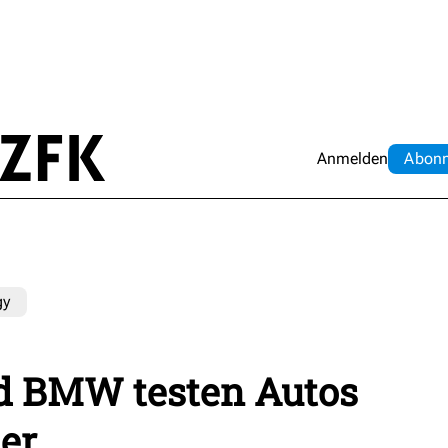
Anmelden
Abo
n
gy
d BMW testen Autos
er