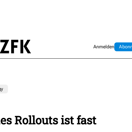
Anmelden
Abo
n
gy
es Rollouts ist fast