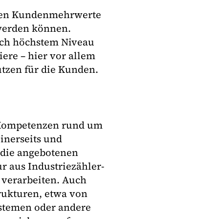
enen Kundenmehrwerte
werden können.
isch höchstem Niveau
ere – hier vor allem
utzen für die Kunden.
e Kompetenzen rund um
inerseits und
n die angebotenen
 aus Industriezähler-
 verarbeiten. Auch
rukturen, etwa von
stemen oder andere