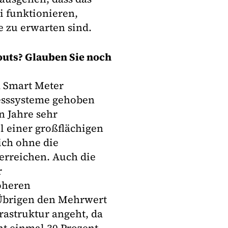
i funktionieren,
 zu erwarten sind.
outs? Glauben Sie noch
m Smart Meter
esssysteme gehoben
n Jahre sehr
el einer großflächigen
sich ohne die
 erreichen. Auch die
r
öheren
m Übrigen den Mehrwert
astruktur angeht, da