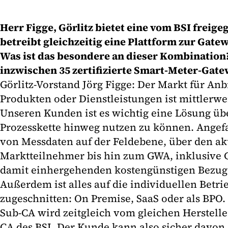
Herr Figge, Görlitz bietet eine vom BSI frei
betreibt gleichzeitig eine Plattform zur Gate
Was ist das besondere an dieser Kombination
inzwischen 35 zertifizierte Smart-Meter-Ga
Görlitz-Vorstand Jörg Figge: Der Markt für An
Produkten oder Dienstleistungen ist mittlerwei
Unseren Kunden ist es wichtig eine Lösung üb
Prozesskette hinweg nutzen zu können. Angef
von Messdaten auf der Feldebene, über den ak
Marktteilnehmer bis hin zum GWA, inklusive
damit einhergehenden kostengünstigen Bezug 
Außerdem ist alles auf die individuellen Betr
zugeschnitten: On Premise, SaaS oder als BPO.
Sub-CA wird zeitgleich vom gleichen Hersteller
CA des BSI. Der Kunde kann also sicher davon