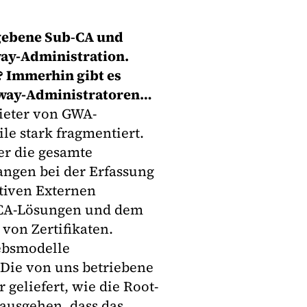
gegebene Sub‐CA und
way-Administration.
? Immerhin gibt es
teway-Administratoren…
bieter von GWA-
le stark fragmentiert.
er die gesamte
angen bei der Erfassung
tiven Externen
 CA-Lösungen und dem
von Zertifikaten.
iebsmodelle
 Die von uns betriebene
 geliefert, wie die Root-
 ausgehen, dass das