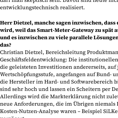
darf man skeptisch sein. Davon sind heute nic
entwicklungstechnisch realisiert.
Herr Dietzel, manche sagen inzwischen, dass 
wird, weil das Smart-Meter-Gateway zu spät
und es inzwischen zu viele parallele Lösungen
das?
Christian Dietzel, Bereichsleitung Produktma
Geschäftsfeldentwicklung: Die institutionelle
die geleisteten Investitionen andererseits, auf 
Wertschöpfungsstufe, angefangen auf Bund- 
die Hersteller im Hard- und Softwarebereich 
sind sehr hoch und lassen ein Scheitern per Def
Allerdings wird die Markterklärung nicht zul
neue Anforderungen, die im Übrigen niemals B
Kosten-Nutzen-Analyse waren – Beispiel SiLKe