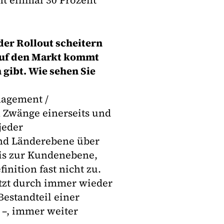
ht einmal 30 Prozent
der Rollout scheitern
 auf den Markt kommt
 gibt. Wie sehen Sie
nagement /
n Zwänge einerseits und
jeder
und Länderebene über
bis zur Kundenebene,
inition fast nicht zu.
etzt durch immer wieder
estandteil einer
 –, immer weiter