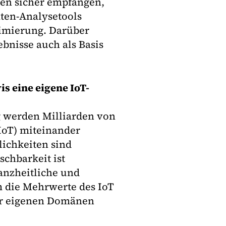
en sicher empfangen,
aten-Analysetools
imierung. Darüber
bnisse auch als Basis
is eine eigene IoT-
ng werden Milliarden von
IoT) miteinander
ichkeiten sind
schbarkeit ist
anzheitliche und
m die Mehrwerte des IoT
er eigenen Domänen