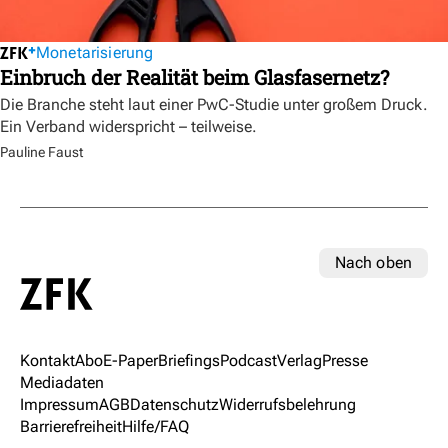
Monetarisierung
Einbruch der Realität beim Glasfasernetz?
Die Branche steht laut einer PwC-Studie unter großem Druck.
Ein Verband widerspricht – teilweise.
Pauline Faust
Nach oben
Kontakt
Abo
E-Paper
Briefings
Podcast
Verlag
Presse
Mediadaten
Impressum
AGB
Datenschutz
Widerrufsbelehrung
Barrierefreiheit
Hilfe/FAQ