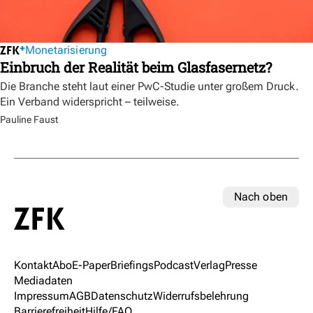
Monetarisierung
Einbruch der Realität beim Glasfasernetz?
Die Branche steht laut einer PwC-Studie unter großem Druck.
Ein Verband widerspricht – teilweise.
Pauline Faust
Nach oben
Kontakt
Abo
E-Paper
Briefings
Podcast
Verlag
Presse
Mediadaten
Impressum
AGB
Datenschutz
Widerrufsbelehrung
Barrierefreiheit
Hilfe/FAQ