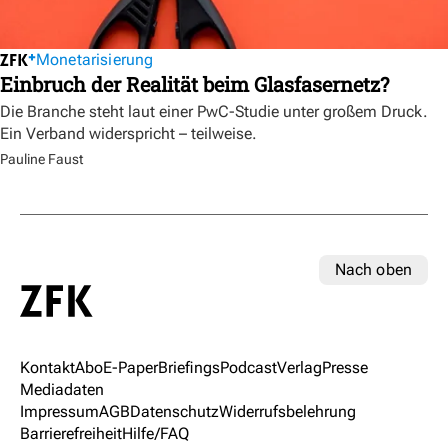
Monetarisierung
Einbruch der Realität beim Glasfasernetz?
Die Branche steht laut einer PwC-Studie unter großem Druck.
Ein Verband widerspricht – teilweise.
Pauline Faust
Nach oben
Kontakt
Abo
E-Paper
Briefings
Podcast
Verlag
Presse
Mediadaten
Impressum
AGB
Datenschutz
Widerrufsbelehrung
Barrierefreiheit
Hilfe/FAQ