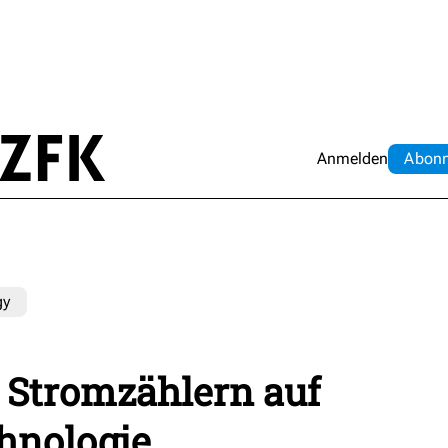
Anmelden
Abo
n
gy
i Stromzählern auf
hnologie