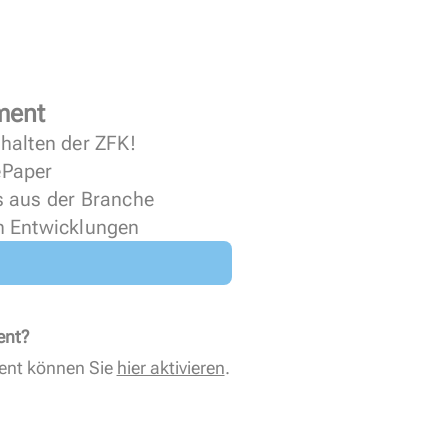
ment
halten der ZFK!
 ePaper
s aus der Branche
n Entwicklungen
ent?
ent können Sie
hier aktivieren
.