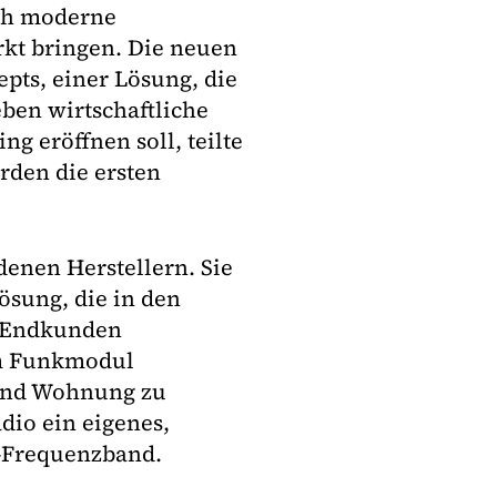
uch moderne
kt bringen. Die neuen
pts, einer Lösung, die
ben wirtschaftliche
g eröffnen soll, teilte
rden die ersten
.
enen Herstellern. Sie
ösung, die in den
s Endkunden
nem Funkmodul
 und Wohnung zu
io ein eigenes,
z-Frequenzband.