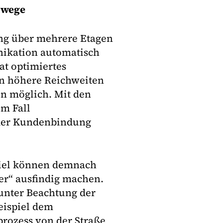
swege
ng über mehrere Etagen
nikation automatisch
t optimiertes
en höhere Reichweiten
en möglich. Mit den
em Fall
der Kundenbindung
piel können demnach
er“ ausfindig machen.
 unter Beachtung der
eispiel dem
rozess von der Straße