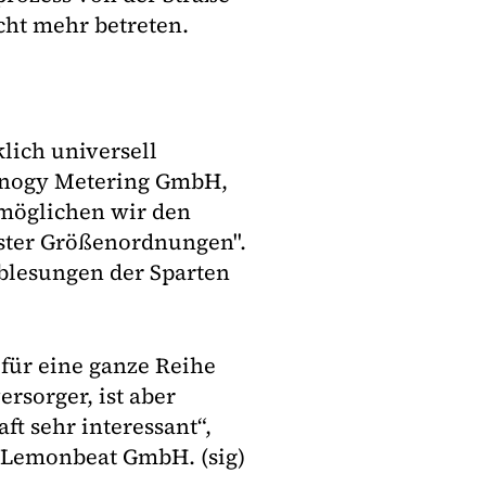
cht mehr betreten.
lich universell
Innogy Metering GmbH,
möglichen wir den
hster Größenordnungen".
blesungen der Sparten
für eine ganze Reihe
rsorger, ist aber
t sehr interessant“,
r Lemonbeat GmbH. (sig)