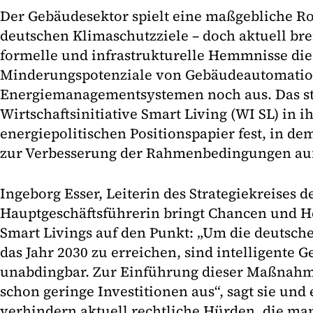
Der Gebäudesektor spielt eine maßgebliche Ro
deutschen Klimaschutzziele – doch aktuell bre
formelle und infrastrukturelle Hemmnisse die
Minderungspotenziale von Gebäudeautomatio
Energiemanagementsystemen noch aus. Das ste
Wirtschaftsinitiative Smart Living (WI SL) in 
energiepolitischen Positionspapier fest, in d
zur Verbesserung der Rahmenbedingungen aufs
Ingeborg Esser, Leiterin des Strategiekreises 
Hauptgeschäftsführerin bringt Chancen und 
Smart Livings auf den Punkt: „Um die deutsch
das Jahr 2030 zu erreichen, sind intelligente
unabdingbar. Zur Einführung dieser Maßnahme
schon geringe Investitionen aus“, sagt sie und
verhindern aktuell rechtliche Hürden, die ma