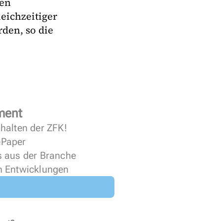
hen
eichzeitiger
den, so die
ment
halten der ZFK!
 ePaper
s aus der Branche
n Entwicklungen