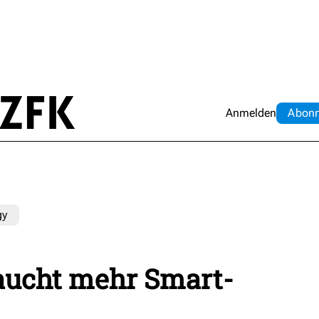
Anmelden
Abo
n
gy
aucht mehr Smart-