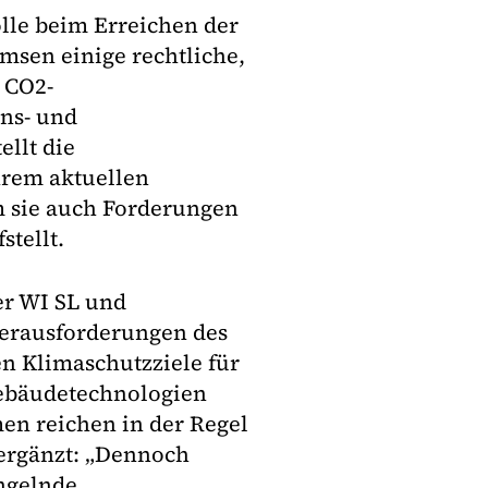
lle beim Erreichen der
msen einige rechtliche,
 CO2-
ns- und
llt die
ihrem aktuellen
em sie auch Forderungen
tellt.
der WI SL und
Herausforderungen des
en Klimaschutzziele für
 Gebäudetechnologien
n reichen in der Regel
 ergänzt: „Dennoch
ngelnde