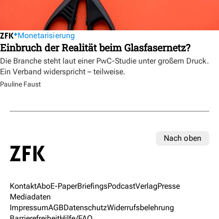
Monetarisierung
Einbruch der Realität beim Glasfasernetz?
Die Branche steht laut einer PwC-Studie unter großem Druck.
Ein Verband widerspricht – teilweise.
Pauline Faust
Nach oben
Kontakt
Abo
E-Paper
Briefings
Podcast
Verlag
Presse
Mediadaten
Impressum
AGB
Datenschutz
Widerrufsbelehrung
Barrierefreiheit
Hilfe/FAQ