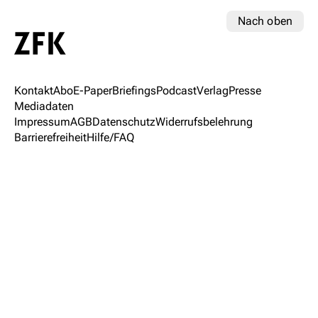
Nach oben
Kontakt
Abo
E-Paper
Briefings
Podcast
Verlag
Presse
Mediadaten
Impressum
AGB
Datenschutz
Widerrufsbelehrung
Barrierefreiheit
Hilfe/FAQ