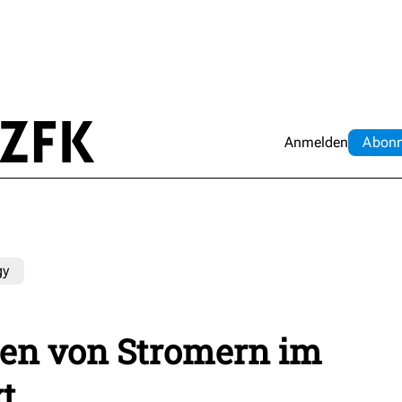
Anmelden
Abo
n
gy
den von Stromern im
t