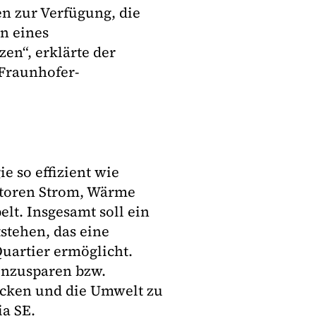
n zur Verfügung, die
n eines
n“, erklärte der
 Fraunhofer-
e so effizient wie
ktoren Strom, Wärme
lt. Insgesamt soll ein
stehen, das eine
uartier ermöglicht.
einzusparen bzw.
ecken und die Umwelt zu
a SE.