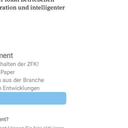
ration und intelligenter
ment
halten der ZFK!
 ePaper
s aus der Branche
n Entwicklungen
ent?