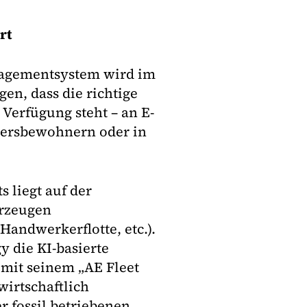
rt
anagementsystem wird im
en, dass die richtige
 Verfügung steht – an E-
tiersbewohnern oder in
 liegt auf der
hrzeugen
Handwerkerflotte, etc.).
 die KI-basierte
mit seinem „AE Fleet
wirtschaftlich
r fossil betriebenen