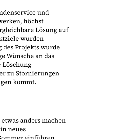
undenservice und
twerken, höchst
ergleichbare Lösung auf
ektziele wurden
g des Projekts wurde
ige Wünsche an das
ie Löschung
er zu Stornierungen
ngen kommt.
u etwas anders machen
ein neues
Sommer einführen,