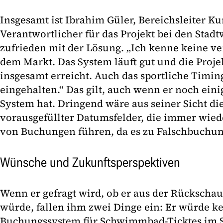
Insgesamt ist Ibrahim Güler, Bereichsleiter K
Verantwortlicher für das Projekt bei den Stad
zufrieden mit der Lösung. „Ich kenne keine v
dem Markt. Das System läuft gut und die Proj
insgesamt erreicht. Auch das sportliche Timin
eingehalten.“ Das gilt, auch wenn er noch ein
System hat. Dringend wäre aus seiner Sicht d
vorausgefüllter Datumsfelder, die immer wied
von Buchungen führen, da es zu Falschbuchu
Wünsche und Zukunftsperspektiven
Wenn er gefragt wird, ob er aus der Rückscha
würde, fallen ihm zwei Dinge ein: Er würde k
Buchungssystem für Schwimmbad-Ticktes im 