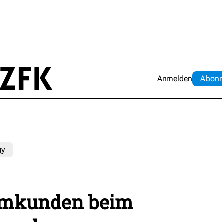
Anmelden
Abo
n
gy
romkunden beim