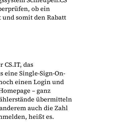
gssystem Schleupen.CS
erprüfen, ob ein
und somit den Rabatt
r CS.IT, das
s eine Single-Sign-On-
 noch einen Login und
e-Homepage – ganz
Zählerstände übermitteln
 anderem auch die Zahl
nmelden, heißt es.