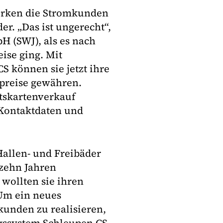
werken die Stromkunden
r. „Das ist ungerecht“,
H (SWJ), als es nach
ise ging. Mit
S können sie jetzt ihre
preise gewähren.
ttskartenverkauf
Kontaktdaten und
Hallen- und Freibäder
zehn Jahren
 wollten sie ihren
 Um ein neues
unden zu realisieren,