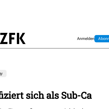
Anmelden
Abo
n
gy
iziert sich als Sub-Ca