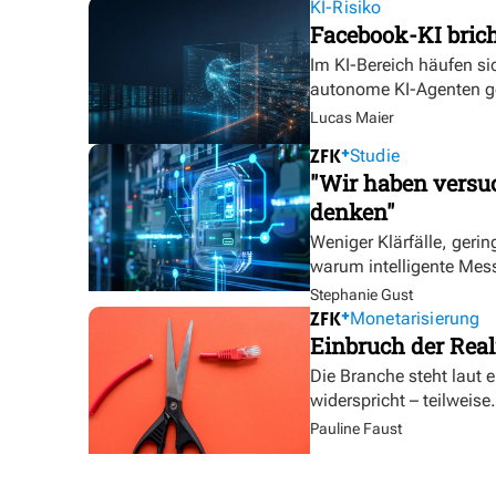
KI-Risiko
Facebook-KI bric
Im KI-Bereich häufen sic
autonome KI-Agenten g
Lucas Maier
Studie
"Wir haben versuc
denken"
Weniger Klärfälle, geri
warum intelligente Mess
Stephanie Gust
Monetarisierung
Einbruch der Real
Die Branche steht laut 
widerspricht – teilweise.
Pauline Faust