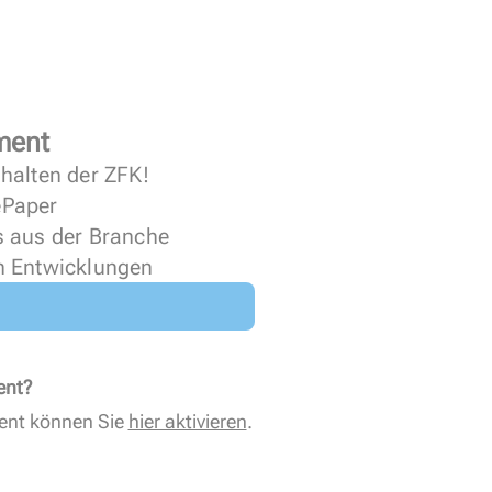
ment
halten der ZFK!
 ePaper
s aus der Branche
n Entwicklungen
ent?
ent können Sie
hier aktivieren
.