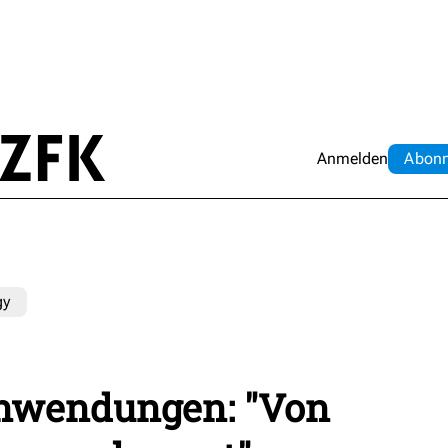
Anmelden
Abo
n
gy
nwendungen: "Von