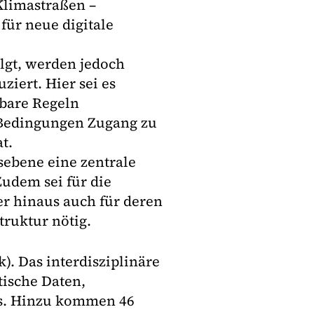
Klimastraßen –
 für neue digitale
gt, werden jedoch
iert. Hier sei es
fbare Regeln
 Bedingungen Zugang zu
t.
tsebene eine zentrale
Zudem sei für die
er hinaus auch für deren
ruktur nötig.
). Das interdisziplinäre
tische Daten,
us. Hinzu kommen 46