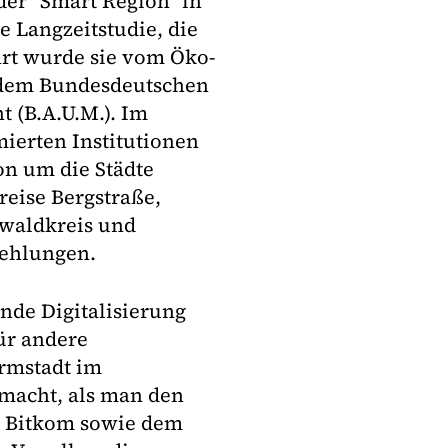
 der "Smart Region" in
 Langzeitstudie, die
hrt wurde sie vom Öko-
d dem Bundesdeutschen
 (B.A.U.M.). Im
ierten Institutionen
on um die Städte
eise Bergstraße,
waldkreis und
fehlungen.
de Digitalisierung
ür andere
armstadt im
macht, als man den
n Bitkom sowie dem