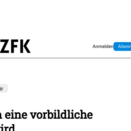
Anmelden
Abo
n
gy
 eine vorbildliche
ird