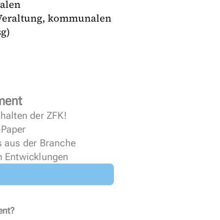
nalen
, Veraltung, kommunalen
g)
ment
halten der ZFK!
 ePaper
s aus der Branche
n Entwicklungen
ent?