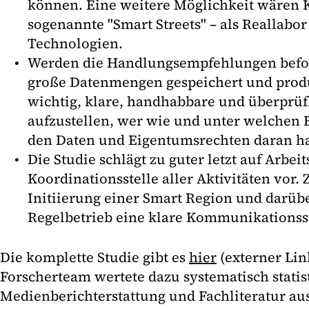
können. Eine weitere Möglichkeit wären 
sogenannte "Smart Streets" – als Reallabor
Technologien.
Werden die Handlungsempfehlungen befol
große Datenmengen gespeichert und produz
wichtig, klare, handhabbare und überprü
aufzustellen, wer wie und unter welchen
den Daten und Eigentumsrechten daran ha
Die Studie schlägt zu guter letzt auf Arbei
Koordinationsstelle aller Aktivitäten vor. 
Initiierung einer Smart Region und darüb
Regelbetrieb eine klare Kommunikationsst
Die komplette Studie gibt es
hier
(externer Link
Forscherteam wertete dazu systematisch statis
Medienberichterstattung und Fachliteratur a