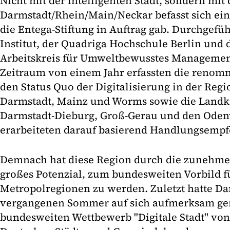
Nicht mit der intelligenten Stadt, sondern mit
Darmstadt/Rhein/Main/Neckar befasst sich eine
die Entega-Stiftung in Auftrag gab. Durchgefü
Institut, der Quadriga Hochschule Berlin un
Arbeitskreis für Umweltbewusstes Management
Zeitraum von einem Jahr erfassten die renomm
den Status Quo der Digitalisierung in der Regi
Darmstadt, Mainz und Worms sowie die Landkr
Darmstadt-Dieburg, Groß-Gerau und den Oden
erarbeiteten darauf basierend Handlungsemp
Demnach hat diese Region durch die zunehmen
großes Potenzial, zum bundesweiten Vorbild f
Metropolregionen zu werden. Zuletzt hatte D
vergangenen Sommer auf sich aufmerksam ge
bundesweiten Wettbewerb "Digitale Stadt" vo