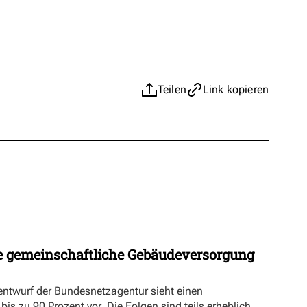
Teilen
Link kopieren
 gemeinschaftliche Gebäudeversorgung
ntwurf der Bundesnetzagentur sieht einen
s zu 90 Prozent vor. Die Folgen sind teils erheblich.