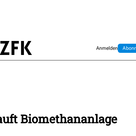
Anmelden
Abo
n
kauft Biomethananlage