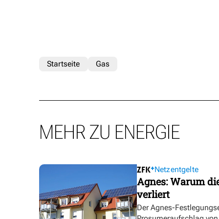
Startseite
Gas
MEHR ZU ENERGIE
Netzentgelte
Agnes: Warum die
verliert
Der Agnes-Festlegungse
Prosumeraufschlag von bi