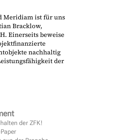
 Meridiam ist für uns
stian Bracklow,
H. Einerseits beweise
jektfinanzierte
ntobjekte nachhaltig
Leistungsfähigkeit der
ment
halten der ZFK!
 ePaper