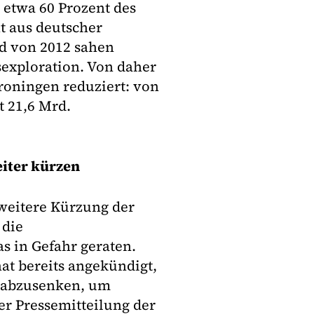
 etwa 60 Prozent des
t aus deutscher
d von 2012 sahen
sexploration. Von daher
roningen reduziert: von
t 21,6 Mrd.
weiter kürzen
 weitere Kürzung der
 die
s in Gefahr geraten.
at bereits angekündigt,
r abzusenken, um
er Pressemitteilung der