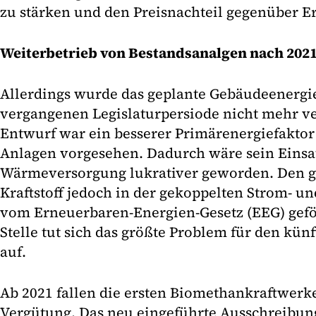
zu stärken und den Preisnachteil gegenüber Er
Weiterbetrieb von Bestandsanalgen nach 2021
Allerdings wurde das geplante Gebäudeenergie
vergangenen Legislaturpersiode nicht mehr v
Entwurf war ein besserer Primärenergiefakto
Anlagen vorgesehen. Dadurch wäre sein Einsat
Wärmeversorgung lukrativer geworden. Den gr
Kraftstoff jedoch in der gekoppelten Strom- 
vom Erneuerbaren-Energien-Gesetz (EEG) geför
Stelle tut sich das größte Problem für den kü
auf.
Ab 2021 fallen die ersten Biomethankraftwerk
Vergütung. Das neu eingeführte Ausschreibun