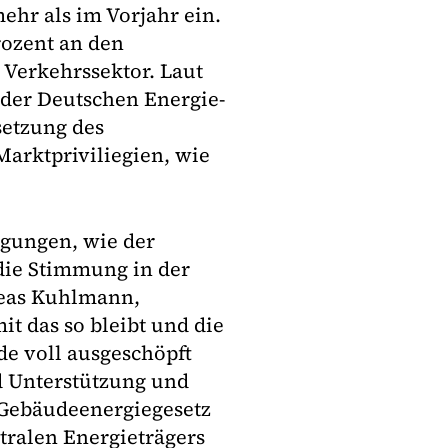
ehr als im Vorjahr ein.
rozent an den
Verkehrssektor. Laut
der Deutschen Energie-
setzung des
Marktpriviliegien, wie
gungen, wie der
die Stimmung in der
reas Kuhlmann,
t das so bleibt und die
e voll ausgeschöpft
d Unterstützung und
s Gebäudeenergiegesetz
utralen Energieträgers