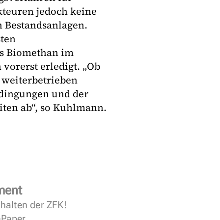
kteuren jedoch keine
n Bestandsanlagen.
sten
ss Biomethan im
 vorerst erledigt. „Ob
 weiterbetrieben
dingungen und der
ten ab“, so Kuhlmann.
ment
halten der ZFK!
 ePaper