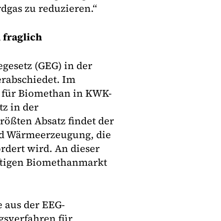
dgas zu reduzieren.“
 fraglich
gesetz (GEG) in der
erabschiedet. Im
r für Biomethan in KWK-
z in der
ößten Absatz findet der
und Wärmeerzeugung, die
dert wird. An dieser
nftigen Biomethanmarkt
e aus der EEG-
gsverfahren für