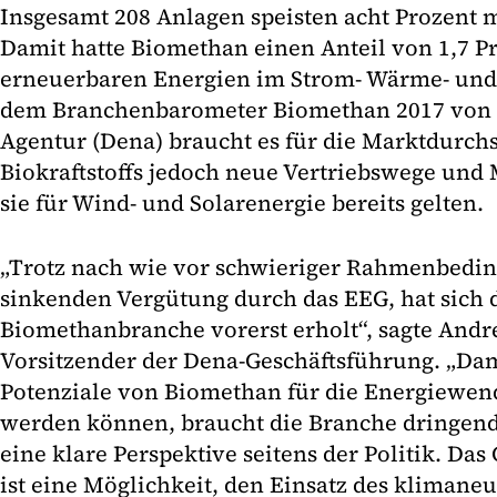
Insgesamt 208 Anlagen speisten acht Prozent m
Damit hatte Biomethan einen Anteil von 1,7 P
erneuerbaren Energien im Strom- Wärme- und 
dem Branchenbarometer Biomethan 2017 von 
Agentur (Dena) braucht es für die Marktdurch
Biokraftstoffs jedoch neue Vertriebswege und 
sie für Wind- und Solarenergie bereits gelten.
„Trotz nach wie vor schwieriger Rahmenbedin
sinkenden Vergütung durch das EEG, hat sich 
Biomethanbranche vorerst erholt“, sagte And
Vorsitzender der Dena-Geschäftsführung. „Dami
Potenziale von Biomethan für die Energiewend
werden können, braucht die Branche dringen
eine klare Perspektive seitens der Politik. Da
ist eine Möglichkeit, den Einsatz des klimane