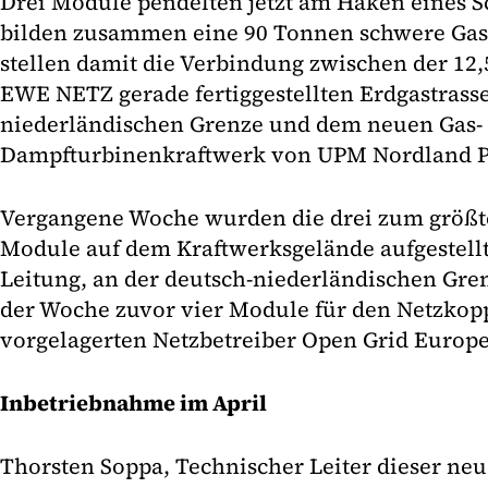
Drei Module pendelten jetzt am Haken eines S
bilden zusammen eine 90 Tonnen schwere Gas
stellen damit die Verbindung zwischen der 12,
EWE NETZ gerade fertiggestellten Erdgastrass
niederländischen Grenze und dem neuen Gas-
Dampfturbinenkraftwerk von UPM Nordland Pa
Vergangene Woche wurden die drei zum größt
Module auf dem Kraftwerksgelände aufgestell
Leitung, an der deutsch-niederländischen Gren
der Woche zuvor vier Module für den Netzko
vorgelagerten Netzbetreiber Open Grid Europe 
Inbetriebnahme im April
Thorsten Soppa, Technischer Leiter dieser ne