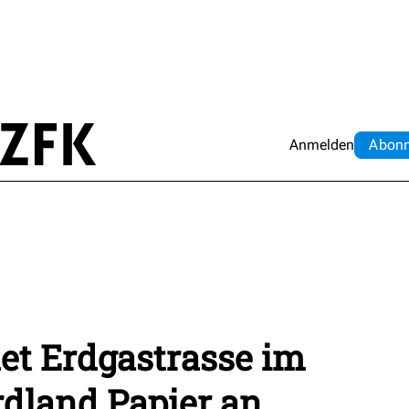
Anmelden
Abo
n
t Erdgastrasse im
dland Papier an