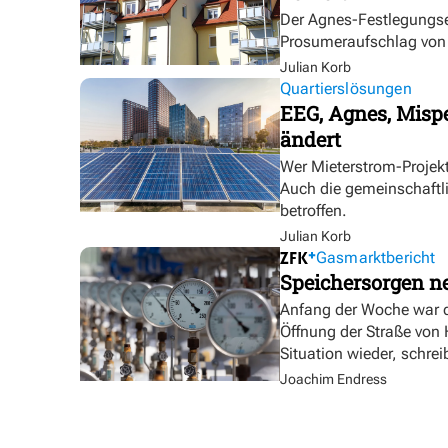
Der Agnes-Festlegungse
Prosumeraufschlag von bi
Julian Korb
Quartierslösungen
EEG, Agnes, Mispe
ändert
Wer Mieterstrom-Proje
Auch die gemeinschaftl
betroffen.
Julian Korb
Gasmarktbericht
Speichersorgen 
Anfang der Woche war d
Öffnung der Straße von
Situation wieder, schre
Joachim Endress