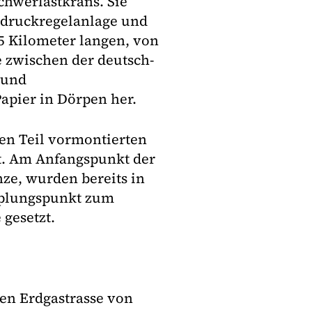
chwerlastkrans. Sie
druckregelanlage und
5 Kilometer langen, von
e zwischen der deutsch-
 und
pier in Dörpen her.
en Teil vormontierten
t. Am Anfangspunkt der
ze, wurden bereits in
pplungspunkt zum
gesetzt.
uen Erdgastrasse von