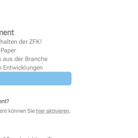
ment
halten der ZFK!
 ePaper
s aus der Branche
n Entwicklungen
ent?
ent können Sie
hier aktivieren
.