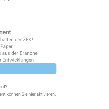
ment
halten der ZFK!
 ePaper
s aus der Branche
n Entwicklungen
ent?
ent können Sie
hier aktivieren
.