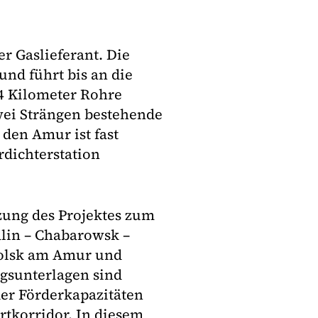
r Gaslieferant. Die
und führt bis an die
4 Kilometer Rohre
zwei Strängen bestehende
den Amur ist fast
erdichterstation
zung des Projektes zum
lin – Chabarowsk –
olsk am Amur und
gsunterlagen sind
der Förderkapazitäten
tkorridor. In diesem