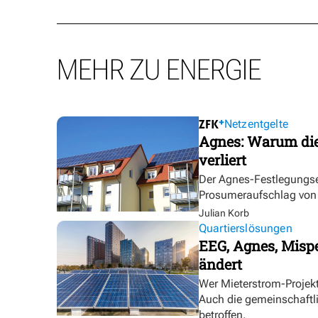
MEHR ZU ENERGIE
Netzentgelte
Agnes: Warum die
verliert
Der Agnes-Festlegungse
Prosumeraufschlag von bi
Julian Korb
Quartierslösungen
EEG, Agnes, Mispe
ändert
Wer Mieterstrom-Proje
Auch die gemeinschaftl
betroffen.