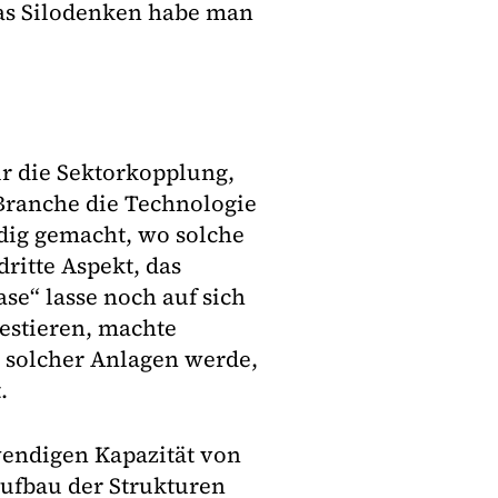
das Silodenken habe man
ür die Sektorkopplung,
 Branche die Technologie
ndig gemacht, wo solche
dritte Aspekt, das
se“ lasse noch auf sich
vestieren, machte
r solcher Anlagen werde,
.
wendigen Kapazität von
ufbau der Strukturen