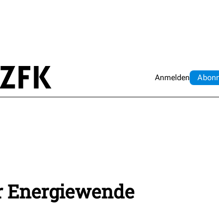
Anmelden
Abo
n
ür Energiewende