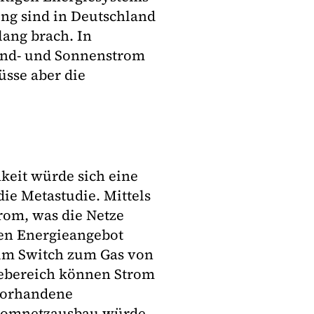
ng sind in Deutschland
slang brach. In
ind- und Sonnenstrom
üsse aber die
keit würde sich eine
die Metastudie. Mittels
rom, was die Netze
den Energieangebot
eim Switch zum Gas von
udebereich können Strom
vorhandene
Stromnetzausbau würde