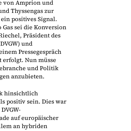
ße von Amprion und
und Thyssengas zur
ein positives Signal.
o Gas sei die Konversion
iechel, Präsident des
 (DVGW) und
 einem Pressegespräch
zt erfolgt. Nun müsse
ebranche und Politik
ngen anzubieten.
k hinsichtlich
s positiv sein. Dies war
h DVGW-
rade auf europäischer
allem an hybriden