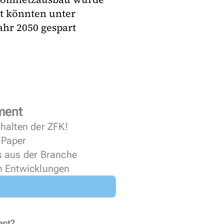
mt könnten unter
ahr 2050 gespart
ment
halten der ZFK!
 ePaper
s aus der Branche
n Entwicklungen
ent?