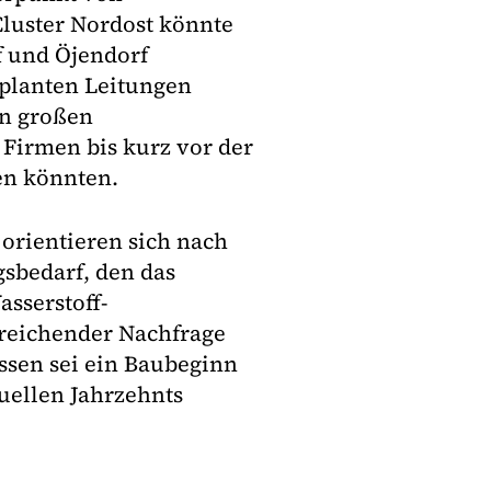
Cluster Nordost könnte
f und Öjendorf
planten Leitungen
en großen
Firmen bis kurz vor der
en könnten.
orientieren sich nach
bedarf, den das
sserstoff-
sreichender Nachfrage
ssen sei ein Baubeginn
uellen Jahrzehnts