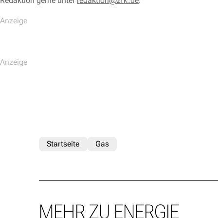
Redaktion gerne unter
redaktion@zfk.de
.
Startseite
Gas
MEHR ZU ENERGIE