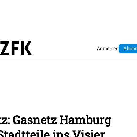
Anmelden
Abo
n
tz: Gasnetz Hamburg
tadtteile ins Visier