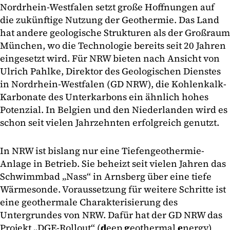
Nordrhein-Westfalen setzt große Hoffnungen auf
die zukünftige Nutzung der Geothermie. Das Land
hat andere geologische Strukturen als der Großraum
München, wo die Technologie bereits seit 20 Jahren
eingesetzt wird. Für NRW bieten nach Ansicht von
Ulrich Pahlke, Direktor des Geologischen Dienstes
in Nordrhein-Westfalen (GD NRW), die Kohlenkalk-
Karbonate des Unterkarbons ein ähnlich hohes
Potenzial. In Belgien und den Niederlanden wird es
schon seit vielen Jahrzehnten erfolgreich genutzt.
In NRW ist bislang nur eine Tiefengeothermie-
Anlage in Betrieb. Sie beheizt seit vielen Jahren das
Schwimmbad „Nass“ in Arnsberg über eine tiefe
Wärmesonde. Voraussetzung für weitere Schritte ist
eine geothermale Charakterisierung des
Untergrundes von NRW. Dafür hat der GD NRW das
Projekt „DGE-Rollout“ (
d
eep
g
eothermal
e
nergy)